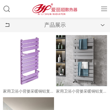
产品展示


家用卫浴小背篓采暖铜铝复合小背篓大水道壁挂式
家用卫浴小背篓采暖铜铝复合小背篓 大水道壁挂式