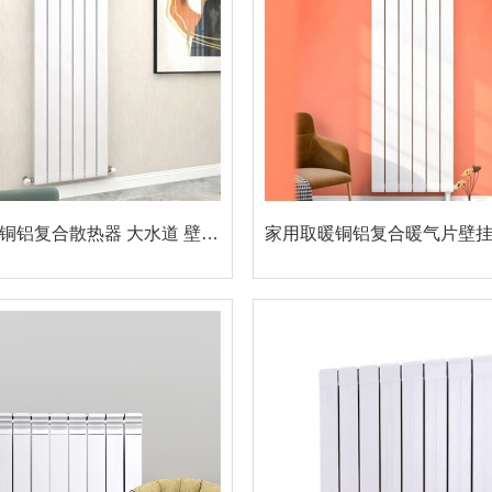
家用取暖铜铝复合散热器 大水道 壁挂式 取暖